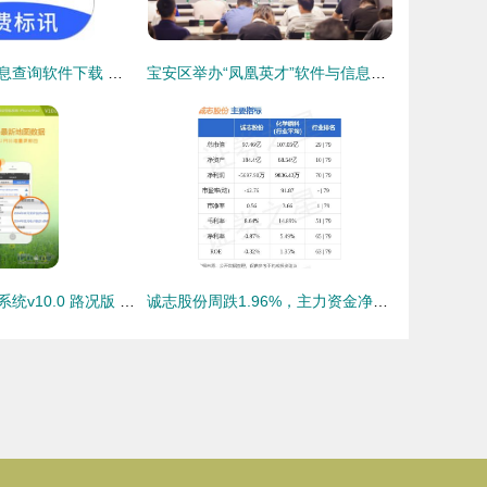
标讯快车招标信息查询软件下载 安卓版v5.8.2安装指南与极光下载站软件信息服务解析
宝安区举办“凤凰英才”软件与信息服务产业集群思享会，共探产业创新发展新路径
凯立德移动导航系统v10.0 路况版 软件信息咨询服务详解
诚志股份周跌1.96%，主力资金净流出超千万，软件信息咨询服务板块承压