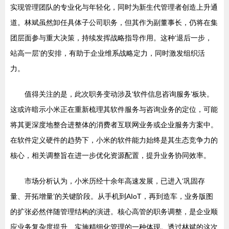
实现管理团队的专业化与年轻化，同时为新生代管理者创造上升通
道。林斌虽然卸任具体子公司职务，但其作为副董事长，仍将在集
团层面参与重大决策，持续发挥战略指导作用。这种‘退后一步，
站高一层’的安排，有助于企业维系战略定力，同时激发组织活
力。
值得关注的是，此次职务变动涉及‘软件信息咨询服务’板块。
这或许暗示小米正在重新梳理其软件服务与咨询业务的定位，可能
将其更深度地整合进整体的消费者互联网业务或企业服务方案中。
在软件定义硬件的趋势下，小米的软件能力始终是其生态竞争力的
核心，相关调整旨在进一步优化资源配置，提升业务协同效率。
市场分析认为，小米历经十余年高速发展，已进入‘巩固存
量、开拓增量’的关键阶段。从手机到AIoT，再到造车，业务版图
的扩张必然伴随管理结构的演进。核心高管的职务调整，是企业顺
应业务复杂度提升、实施精细化管理的一种体现。透过林斌的这次